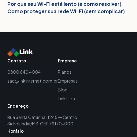
Por que seu Wi-Fi está lento (e como resolver)
Como proteger sua rede Wi-Fi (sem complicar)
Link
Contato
Empresa
0800 640 4004
Planos
sac@linkinternet.com.br
Empresas
Blog
Link Lion
Endereço
Rua Santa Catarina, 1245 — Centro
Sidrolândia/MS, CEP 79170-000
Horário