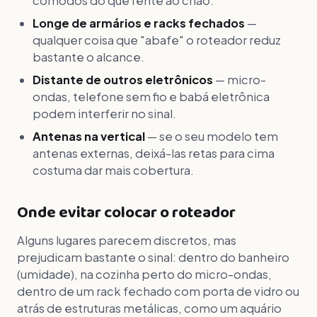
cômodos do que rente ao chão.
Longe de armários e racks fechados
—
qualquer coisa que "abafe" o roteador reduz
bastante o alcance.
Distante de outros eletrônicos
— micro-
ondas, telefone sem fio e babá eletrônica
podem interferir no sinal.
Antenas na vertical
— se o seu modelo tem
antenas externas, deixá-las retas para cima
costuma dar mais cobertura.
Onde evitar colocar o roteador
Alguns lugares parecem discretos, mas
prejudicam bastante o sinal: dentro do banheiro
(umidade), na cozinha perto do micro-ondas,
dentro de um rack fechado com porta de vidro ou
atrás de estruturas metálicas, como um aquário