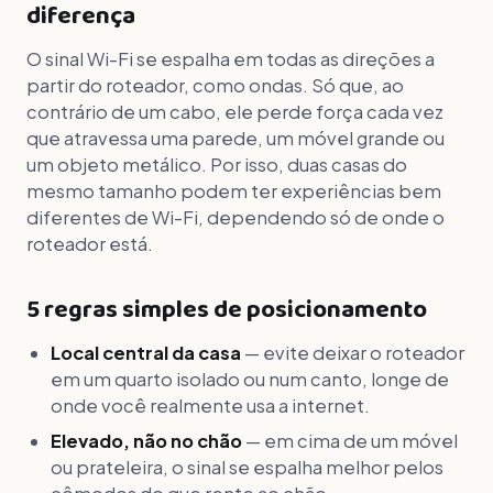
diferença
O sinal Wi-Fi se espalha em todas as direções a
partir do roteador, como ondas. Só que, ao
contrário de um cabo, ele perde força cada vez
que atravessa uma parede, um móvel grande ou
um objeto metálico. Por isso, duas casas do
mesmo tamanho podem ter experiências bem
diferentes de Wi-Fi, dependendo só de onde o
roteador está.
5 regras simples de posicionamento
Local central da casa
— evite deixar o roteador
em um quarto isolado ou num canto, longe de
onde você realmente usa a internet.
Elevado, não no chão
— em cima de um móvel
ou prateleira, o sinal se espalha melhor pelos