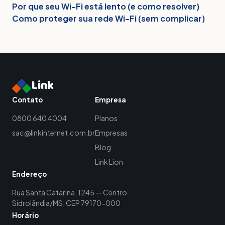
Por que seu Wi-Fi está lento (e como resolver)
Como proteger sua rede Wi-Fi (sem complicar)
Link
Contato
Empresa
0800 640 4004
Planos
sac@linkinternet.com.br
Empresas
Blog
Link Lion
Endereço
Rua Santa Catarina, 1245 — Centro
Sidrolândia/MS, CEP 79170-000
Horário