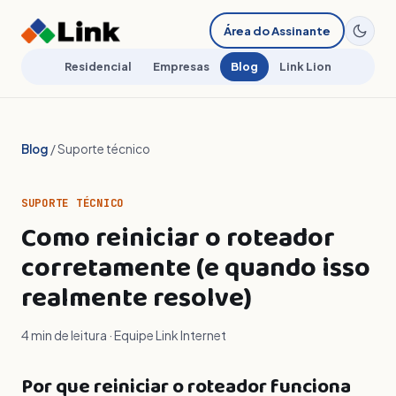
Área do Assinante
Residencial
Empresas
Blog
Link Lion
Blog
/ Suporte técnico
SUPORTE TÉCNICO
Como reiniciar o roteador
corretamente (e quando isso
realmente resolve)
4 min de leitura · Equipe Link Internet
Por que reiniciar o roteador funciona