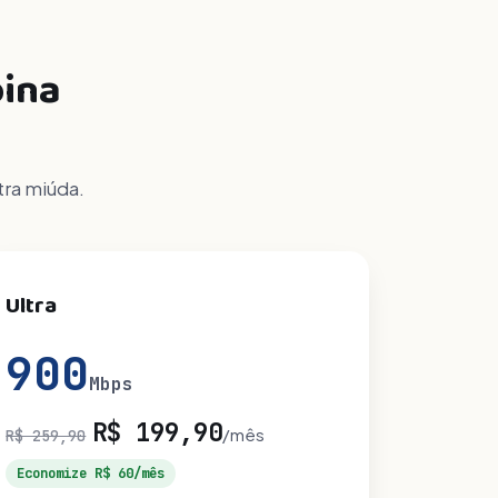
bina
tra miúda.
Ultra
900
Mbps
R$ 199,90
/mês
R$ 259,90
Economize R$ 60/mês