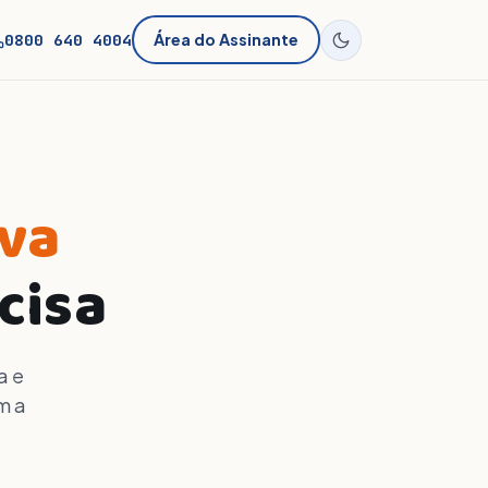
0800 640 4004
Área do Assinante
ava
cisa
a e
m a