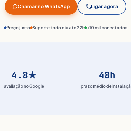
Chamar no WhatsApp
Ligar agora
Preço justo
Suporte todo dia até 22h
+10 mil conectados
4.8★
48h
avaliação no Google
prazo médio de instalaç