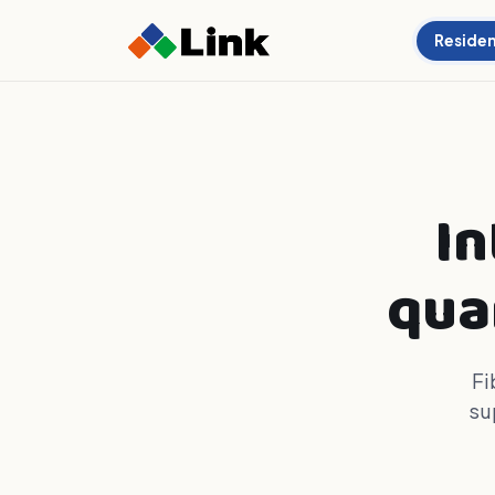
Residen
In
qua
Fi
su