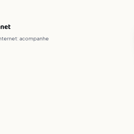
rnet
a internet: acompanhe