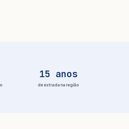
15 anos
ão
de estrada na região