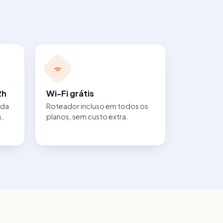
2h
Wi-Fi grátis
nda
Roteador incluso em todos os
s,
planos, sem custo extra.