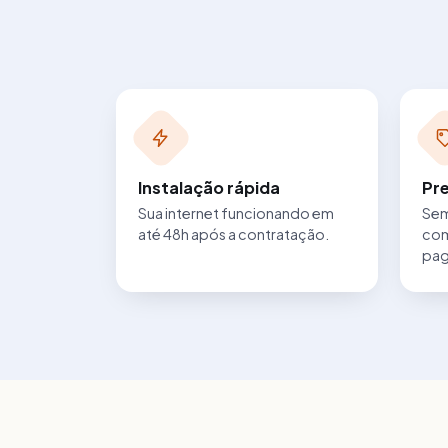
Instalação rápida
Pre
Sua internet funcionando em
Sem
até 48h após a contratação.
com
pag